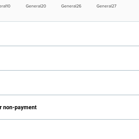
ral10
General20
General26
General27
ee Cable Stand alone: $60.00 HBO Channels: $60.00 + $
.
ection: $25.00
or non-payment
rvices: $15.00