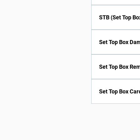
To Transfer Serv
STB (Set Top Bo
First box: FREE
Set Top Box Dam
STB Damaged / L
Set Top Box Rem
STB Remote Dama
Set Top Box Car
STB Card Card D