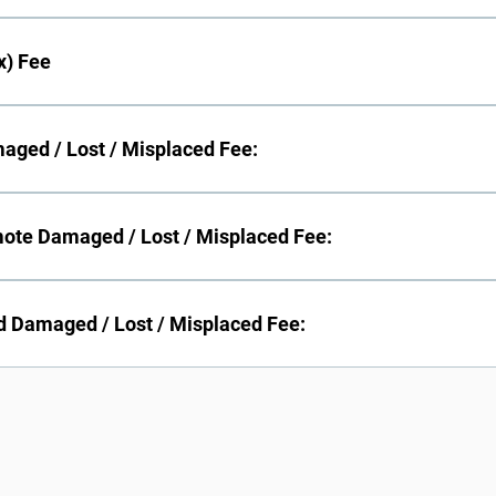
ices to Another Location: $35.00
x) Fee
 Second box: $5.00 Three or more boxes: $4.00 each
aged / Lost / Misplaced Fee:
ost / Misplaced: $100.00
ote Damaged / Lost / Misplaced Fee:
ged / Lost / Misplaced: $25.00
d Damaged / Lost / Misplaced Fee:
amaged / Lost / Misplaced : $30.00