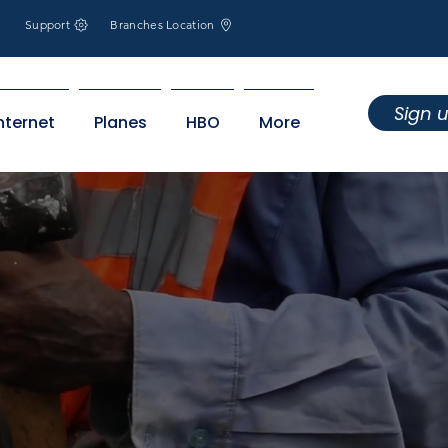
Support
Branches Location
Sign 
nternet
Planes
HBO
More