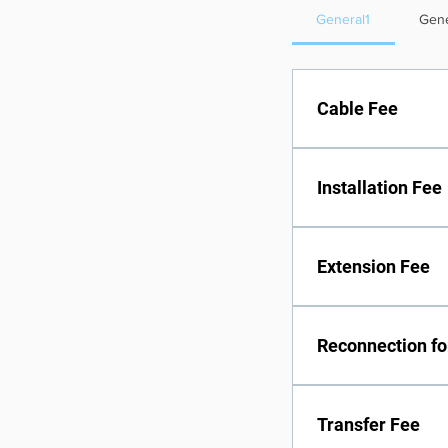
General1
Gene
Cable Fee
Monthly Cable F
Installation Fee
Free installation
Extension Fee
Second set conn
Reconnection f
To Reconnect Se
Transfer Fee