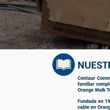
NUEST
Centaur Commu
familiar comp
Orange Walk T
Fundada en 19
cable en Orang