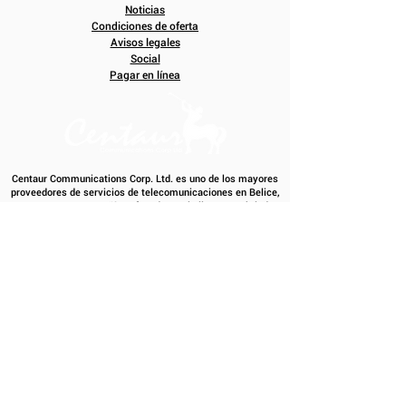
Noticias
Condiciones de oferta
Avisos legales
Social
Pagar en línea
Centaur Communications Corp. Ltd. es uno de los mayores
proveedores de servicios de telecomunicaciones en Belice,
y somos una compañía enfocada en el cliente que brinda
servicios de televisión digital e Internet de alta velocidad.
Residencial
|
Negocio
ENCUÉNTRANOS EN
EMAIL (STAFF)